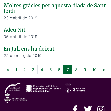
Moltes gràcies per aquesta diada de Sant
Jordi
23 d’abril de 2019
Adeu Nit
05 d’abril de 2019
En Juli ens ha deixat
22 de març de 2019
«
1
2
3
4
5
6
7
8
9
10
»