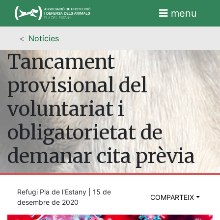
menu
Notícies
Tancament
provisional del
voluntariat i
obligatorietat de
demanar cita prèvia
Refugi Pla de l'Estany | 15 de
COMPARTEIX
desembre de 2020