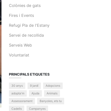
Colònies de gats
Fires i Events
Refugi Pla de l'Estany
Servei de recollida
Serveis Web
Voluntariat
PRINCIPALS ETIQUETES
30 anys
9 jardí
Adopcions
adopta'm
Ajuda
Animals
Assessorament
Banyoles, ets tu
Cadells
Campanyes