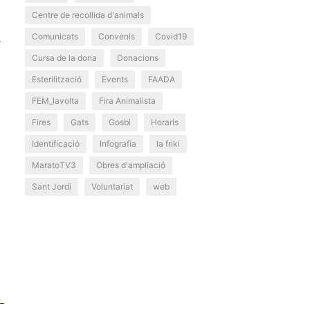
Centre de recollida d'animals
Comunicats
Convenis
Covid19
r
Cursa de la dona
Donacions
Esterilització
Events
FAADA
FEM_lavolta
Fira Animalista
Fires
Gats
Gosbi
Horaris
Identificació
Infografia
la friki
MaratoTV3
Obres d'ampliació
Sant Jordi
Voluntariat
web